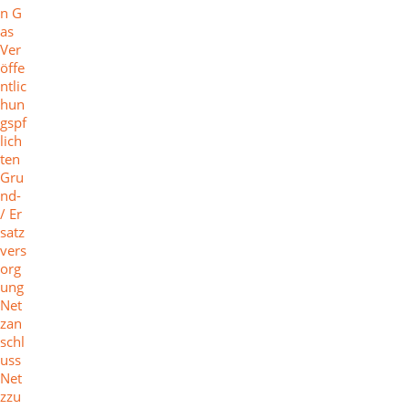
n G
as
Ver
öffe
ntlic
hun
gspf
lich
ten
Gru
nd-
/ Er
satz
vers
org
ung
Net
zan
schl
uss
Net
zzu