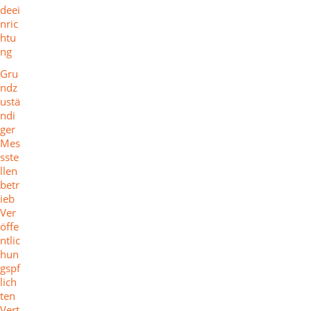
deei
nric
htu
ng
Gru
ndz
ustä
ndi
ger
Mes
sste
llen
betr
ieb
Ver
öffe
ntlic
hun
gspf
lich
ten
Vert