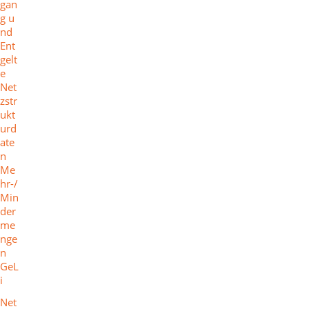
gan
g u
nd
Ent
gelt
e
Net
zstr
ukt
urd
ate
n
Me
hr-/
Min
der
me
nge
n
GeL
i
Net