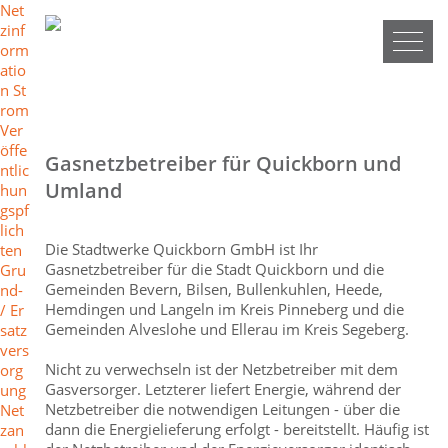
N
Net
a
zinf
v
orm
i
atio
g
n St
a
rom
t
Ver
i
öffe
Gasnetzbetreiber für Quickborn und
o
ntlic
Umland
n
hun
ü
gspf
b
lich
e
Die Stadtwerke Quickborn GmbH ist Ihr
ten
r
Gasnetzbetreiber für die Stadt Quickborn und die
Gru
s
Gemeinden Bevern, Bilsen, Bullenkuhlen, Heede,
nd-
p
Hemdingen und Langeln im Kreis Pinneberg und die
/ Er
r
Gemeinden Alveslohe und Ellerau im Kreis Segeberg.
satz
i
vers
n
Nicht zu verwechseln ist der Netzbetreiber mit dem
org
g
Gasversorger. Letzterer liefert Energie, während der
ung
e
Netzbetreiber die notwendigen Leitungen - über die
Net
n
dann die Energielieferung erfolgt - bereitstellt. Häufig ist
zan