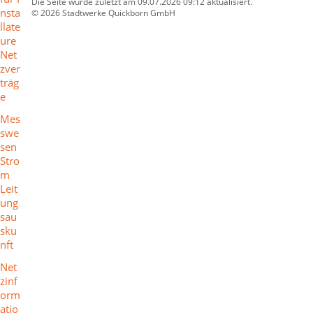
Die Seite wurde zuletzt am 09.07.2026 09:12 aktualisiert.
nsta
© 2026 Stadtwerke Quickborn GmbH
llate
ure
Net
zver
träg
e
Mes
swe
sen
Stro
m
Leit
ung
sau
sku
nft
Net
zinf
orm
atio