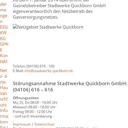
der
Gasnetzbetreiber Stadtwerke Quickborn GmbH
me
eigenverantwortlich den Netzbetrieb des
nge
Gasversorgungsnetzes.
n
EEG
KW
KG
GPK
E
Kon
takt
Telefon: (04106) 616 - 100
Net
E-Mail:
info@stadtwerke-quickborn.de
z- b
zw.
Störungsannahme Stadtwerke Quickborn GmbH:
Hau
(04106) 616 – 616
san
Öffnungszeiten
schl
Mo, Di, Do 08:00 - 16:00 Uhr
uss
Mittwoch 08:00 - 18:00 Uhr
Info
Freitag 08:00 - 12:00 Uhr
rma
- und nach Vereinbarung -
tion
Impressum
|
Datenschutz
für I