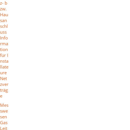
z- b
zw.
Hau
san
schl
uss
Info
rma
tion
für I
nsta
llate
ure
Net
zver
träg
e
Mes
swe
sen
Gas
Leit