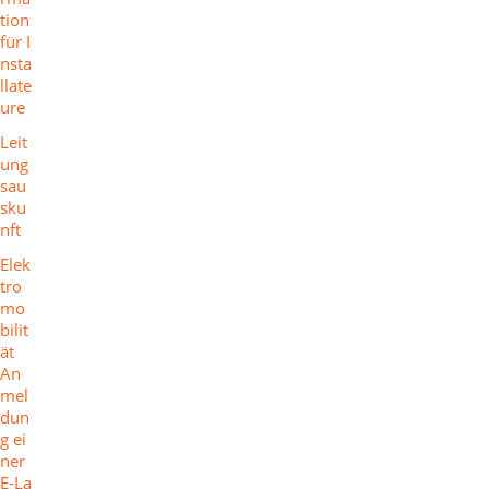
tion
für I
nsta
llate
ure
Leit
ung
sau
sku
nft
Elek
tro
mo
bilit
ät
An
mel
dun
g ei
ner
E-La