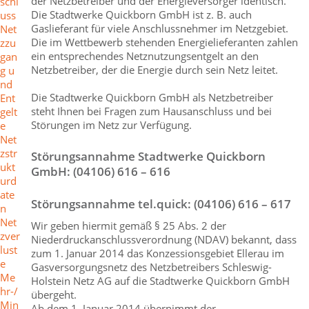
der Netzbetreiber und der Energieversorger identisch.
schl
Die Stadtwerke Quickborn GmbH ist z. B. auch
uss
Gaslieferant für viele Anschlussnehmer im Netzgebiet.
Net
Die im Wettbewerb stehenden Energielieferanten zahlen
zzu
ein entsprechendes Netznutzungsentgelt an den
gan
Netzbetreiber, der die Energie durch sein Netz leitet.
g u
nd
Die Stadtwerke Quickborn GmbH als Netzbetreiber
Ent
steht Ihnen bei Fragen zum Hausanschluss und bei
gelt
Störungen im Netz zur Verfügung.
e
Net
zstr
Störungsannahme Stadtwerke Quickborn
ukt
GmbH: (04106) 616 – 616
urd
ate
Störungsannahme tel.quick: (04106) 616 – 617
n
Net
Wir geben hiermit gemäß § 25 Abs. 2 der
zver
Niederdruckanschlussverordnung (NDAV) bekannt, dass
lust
zum 1. Januar 2014 das Konzessionsgebiet Ellerau im
e
Gasversorgungsnetz des Netzbetreibers Schleswig-
Me
Holstein Netz AG auf die Stadtwerke Quickborn GmbH
hr-/
übergeht.
Min
Ab dem 1. Januar 2014 übernimmt der