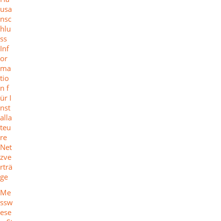
usa
nsc
hlu
ss
Inf
or
ma
tio
n f
ür I
nst
alla
teu
re
Net
zve
rträ
ge
Me
ssw
ese