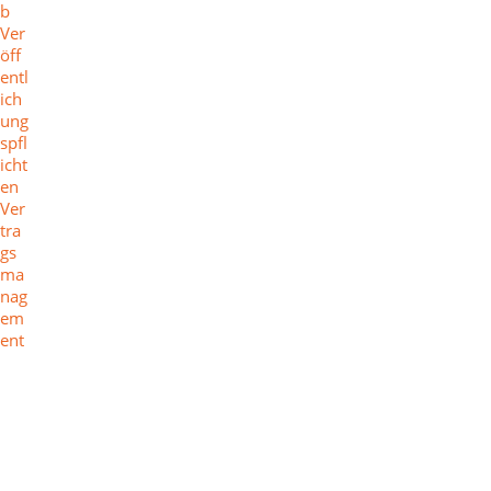
b
Ver
öff
entl
ich
ung
spfl
icht
en
Ver
tra
gs
ma
nag
em
ent