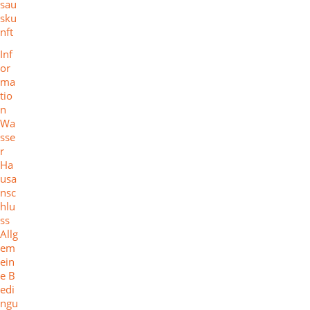
sau
sku
nft
Inf
or
ma
tio
n
Wa
sse
r
Ha
usa
nsc
hlu
ss
Allg
em
ein
e B
edi
ngu