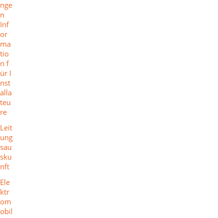
nge
n
Inf
or
ma
tio
n f
ür I
nst
alla
teu
re
Leit
ung
sau
sku
nft
Ele
ktr
om
obil