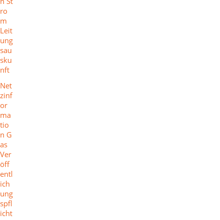
n St
ro
m
Leit
ung
sau
sku
nft
Net
zinf
or
ma
tio
n G
as
Ver
öff
entl
ich
ung
spfl
icht