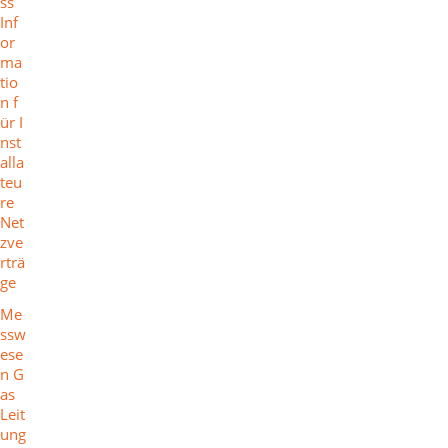
ss
Inf
or
ma
tio
n f
ür I
nst
alla
teu
re
Net
zve
rträ
ge
Me
ssw
ese
n G
as
Leit
ung