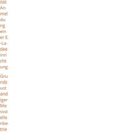
ität
An
mel
du
ng
ein
er E
-La
dee
inri
cht
ung
Gru
ndz
ust
änd
iger
Me
ssst
elle
nbe
trie