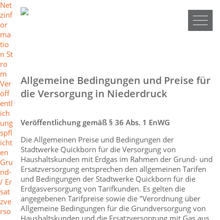
N
Net
a
zinf
v
or
i
ma
g
tio
a
n St
t
ro
i
m
Allgemeine Bedingungen und Preise für
o
Ver
die Versorgung in Niederdruck
n
öff
ü
entl
b
ich
e
Veröffentlichung gemäß § 36 Abs. 1 EnWG
ung
r
spfl
Die Allgemeinen Preise und Bedingungen der
s
icht
Stadtwerke Quickborn für die Versorgung von
p
en
Haushaltskunden mit Erdgas im Rahmen der Grund- und
r
Gru
Ersatzversorgung entsprechen den allgemeinen Tarifen
i
nd-
und Bedingungen der Stadtwerke Quickborn für die
n
/ Er
Erdgasversorgung von Tarifkunden. Es gelten die
g
sat
angegebenen Tarifpreise sowie die "Verordnung über
e
zve
Allgemeine Bedingungen für die Grundversorgung von
n
rso
Haushaltskunden und die Ersatzversorgung mit Gas aus