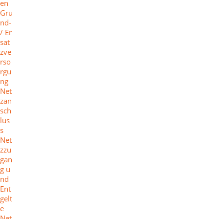
en
Gru
nd-
/ Er
sat
zve
rso
rgu
ng
Net
zan
sch
lus
s
Net
zzu
gan
g u
nd
Ent
gelt
e
Net