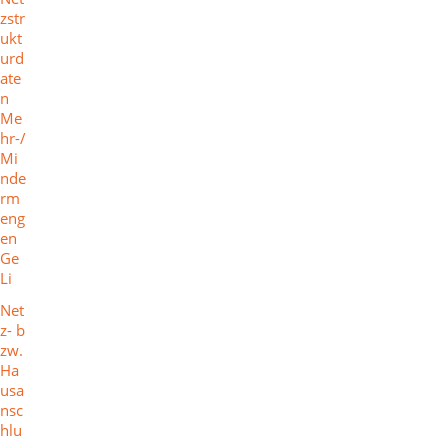
zstr
ukt
urd
ate
n
Me
hr-/
Mi
nde
rm
eng
en
Ge
Li
Net
z- b
zw.
Ha
usa
nsc
hlu