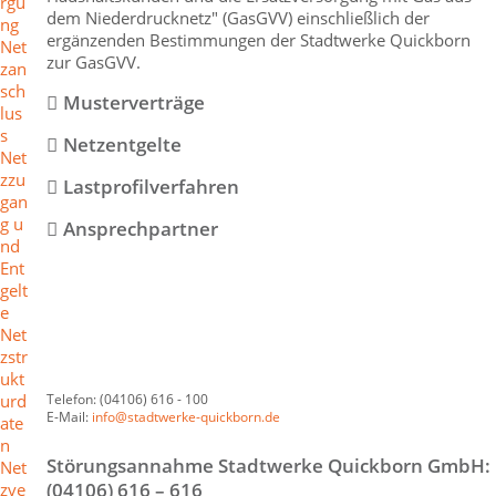
rgu
dem Niederdrucknetz" (GasGVV) einschließlich der
ng
ergänzenden Bestimmungen der Stadtwerke Quickborn
Net
zur GasGVV.
zan
sch
Musterverträge
lus
s
Netzentgelte
Net
zzu
Lastprofilverfahren
gan
g u
Ansprechpartner
nd
Ent
gelt
e
Net
zstr
ukt
urd
Telefon: (04106) 616 - 100
E-Mail:
info@stadtwerke-quickborn.de
ate
n
Störungsannahme Stadtwerke Quickborn GmbH:
Net
(04106) 616 – 616
zve