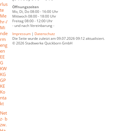
rlus
Öffnungszeiten
te
Mo, Di, Do 08:00 - 16:00 Uhr
Me
Mittwoch 08:00 - 18:00 Uhr
Freitag 08:00 - 12:00 Uhr
hr-/
- und nach Vereinbarung -
Mi
nde
Impressum
|
Datenschutz
Die Seite wurde zuletzt am 09.07.2026 09:12 aktualisiert.
rm
© 2026 Stadtwerke Quickborn GmbH
eng
en
EE
G
KW
KG
GP
KE
Ko
nta
kt
Net
z- b
zw.
Ha